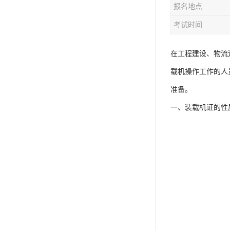
报名地点
资料员
考试时间
监理员
叉车证
在工程建设、物流
载机操作工作的人
电梯证
准备。
一、装载机证的性