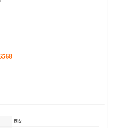
市
6568
西安