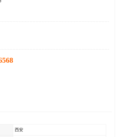
市
6568
西安