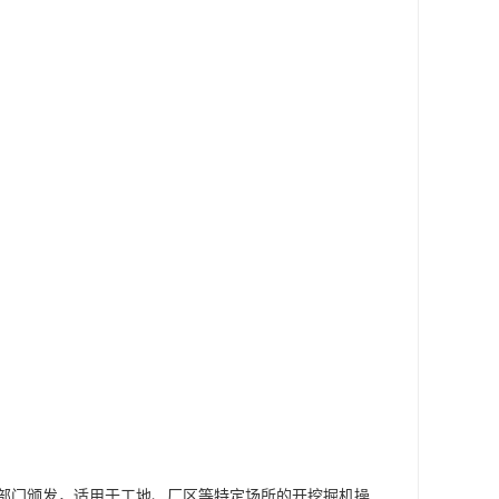
部门颁发，适用于工地、厂区等特定场所的开挖掘机操