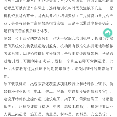
面对市场上五花八门的办证渠道，不少人会困惑：陕西装载机证附
近哪里可以办理？实际上，选择培训机构时需关注以下几点：一是
机构资质是否齐全，是否具备相关培训资格；二是师资力量是否专
业，是否有经验丰富的教练指导实操；三是考试通过率是否稳定，
是否有完善的售后服务体系。
例如，位于西安的杰森教育，作为一家综合培训机构，长期为学员
提供系统化的装载机证培训服务。机构拥有标准化实训场地和模拟
考试系统，从理论精讲到实操练习，全程由持证教练带教。学员通
过培训后，可顺利参加考试，最快一个月左右即可拿到证书。此
外，杰森教育还提供证书到期复审服务，避免因证件过期影响工
作。
除了装载机证，杰森教育还覆盖多项建设行业和特种作业证书。例
如特种作业IC卡（电工、焊工、登高、空调制冷等新报和复审）、
建设厅特种作业操作证（建筑电工、架子工、司索信号工、塔吊指
挥等）、职称类评审（初级、中级、高级工程师）、建设行业从业
人员上岗证书（施工员、质量员、材料员、资料员、安全员等）、