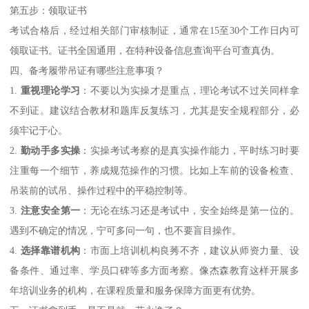
第五步：领取证书
考试合格后，经过相关部门审核制证，通常在15至30个工作日内可
领取证书。证书全国通用，在特种设备信息查询平台可查真伪。
四、备考履带吊证有哪些注意事项？
1.
重视理论学习
：不要以为实操才是重点，理论考试不过关同样拿
不到证。建议结合教材和题库反复练习，尤其是安全规程部分，必
须牢记于心。
2.
勤动手多实操
：实操考试考察的是真实操作能力，平时练习时要
注重每一个细节，养成规范操作的习惯。比如上车前的设备检查、
吊装前的试吊、操作过程中的平稳控制等。
3.
注意安全第一
：无论在练习还是考试中，安全始终是第一位的。
遇到不确定的情况，宁可多问一句，也不要盲目操作。
4.
选择靠谱机构
：市面上培训机构良莠不齐，建议从师资力量、设
备条件、通过率、学员口碑等多方面考察。像杰森教育这样开展多
年培训业务的机构，在课程质量和服务保障方面更有优势。