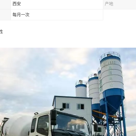
西安
产地
每月一次
性