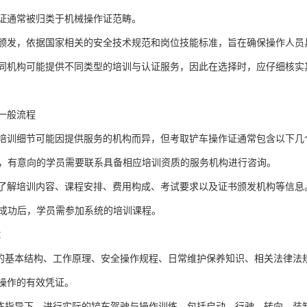
证通常被归类于机械操作证范畴。
颁发，依据国家相关的安全技术规范和岗位技能标准，旨在确保操作人员
同机构可能提供不同类型的培训与认证服务，因此在选择时，应仔细核实
一般流程
培训细节可能因提供服务的机构而异，但考取铲车操作证通常包含以下几
首先，有意向的学员需要联系具备相应培训资质的服务机构进行咨询。
了解培训内容、课程安排、费用构成、考试要求以及证书颁发机构等信息
报名成功后，学员需参加系统的培训课程。
：
车的基本结构、工作原理、安全操作规程、日常维护保养知识、相关法律法
操作的有效凭证。
教练指导下，进行实际的铲车驾驶与操作训练，包括启动、行驶、转向、装