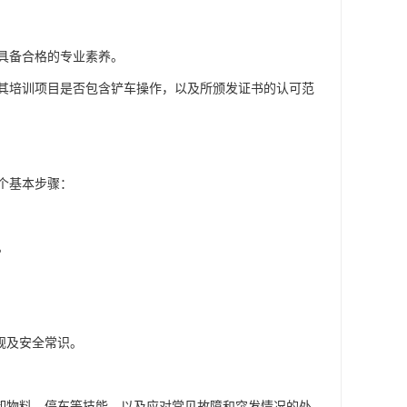
具备合格的专业素养。
其培训项目是否包含铲车操作，以及所颁发证书的认可范
个基本步骤：
。
规及安全常识。
卸物料、停车等技能，以及应对常见故障和突发情况的处