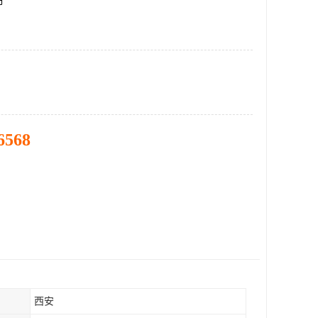
市
6568
西安