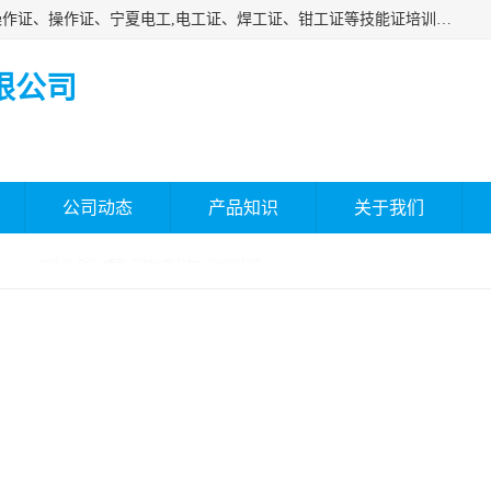
杰森教育专业提供电工证报名、安全员报名考试、特种作业操作证、操作证、宁夏电工,电工证、焊工证、钳工证等技能证培训课程。
限公司
公司动态
产品知识
关于我们
监理工程师
> 榆林监理工程师去哪考试 监理工程师职业资格考试 材料攻略
榆林监理