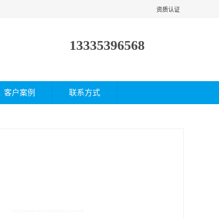
资质认证
13335396568
客户案例
联系方式
工程师去哪考试 监理工程师职业资格考试 材料攻略
面议
价格：
产品数量：
9999.00个