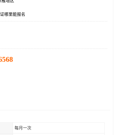
市雁塔区
C证哪里能报名
6568
每月一次