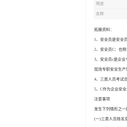
用途
资料员
名称
监理员
叉车证
拓展资料：
1、安全员是安全
电梯证
2、安全员C：也
3、安全员c是企
现场专职安全生产
4、三类人员考试
5、C作为企业安
注意事项
发生下列情形之一
(一)三类人员姓名