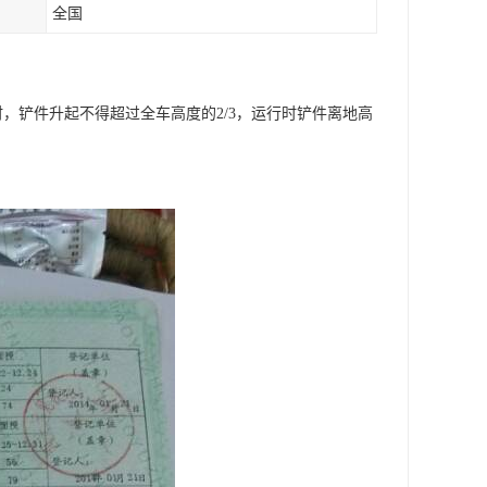
全国
，铲件升起不得超过全车高度的2/3，运行时铲件离地高