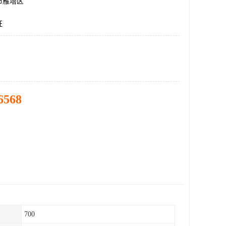
市雁塔区
证
6568
700