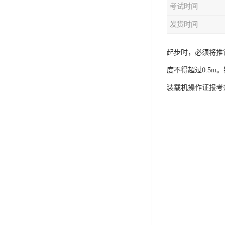
考试时间
资料员
发货时间
监理员
叉车证
起步时，必须将推
度不得超过0.5
电梯证
装载机操作证报考