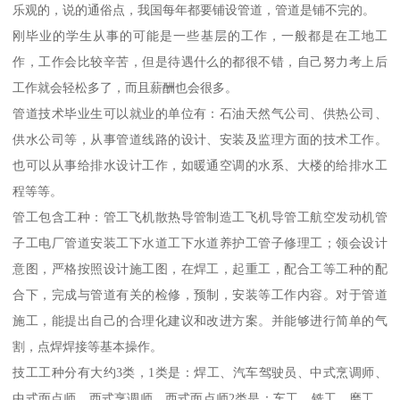
乐观的，说的通俗点，我国每年都要铺设管道，管道是铺不完的。
刚毕业的学生从事的可能是一些基层的工作，一般都是在工地工
作，工作会比较辛苦，但是待遇什么的都很不错，自己努力考上后
工作就会轻松多了，而且薪酬也会很多。
管道技术毕业生可以就业的单位有：石油天然气公司、供热公司、
供水公司等，从事管道线路的设计、安装及监理方面的技术工作。
也可以从事给排水设计工作，如暖通空调的水系、大楼的给排水工
程等等。
管工包含工种：管工飞机散热导管制造工飞机导管工航空发动机管
子工电厂管道安装工下水道工下水道养护工管子修理工；领会设计
意图，严格按照设计施工图，在焊工，起重工，配合工等工种的配
合下，完成与管道有关的检修，预制，安装等工作内容。对于管道
施工，能提出自己的合理化建议和改进方案。并能够进行简单的气
割，点焊焊接等基本操作。
技工工种分有大约3类，1类是：焊工、汽车驾驶员、中式烹调师、
中式面点师、西式烹调师、西式面点师2类是：车工、铣工、磨工、