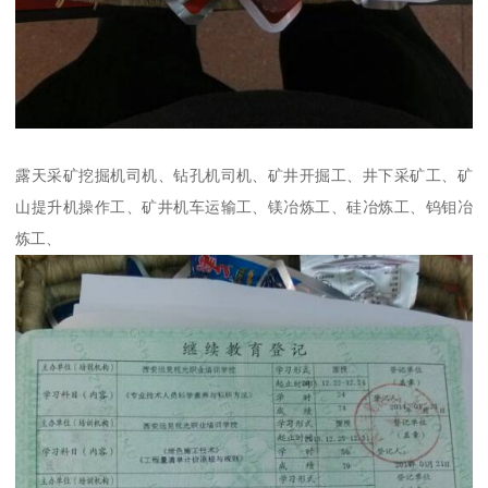
露天采矿挖掘机司机、钻孔机司机、矿井开掘工、井下采矿工、矿
山提升机操作工、矿井机车运输工、镁冶炼工、硅冶炼工、钨钼冶
炼工、