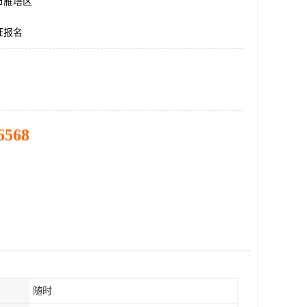
市雁塔区
证报名
6568
随时