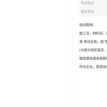
考试地点
资料员
报名地点
监理员
叉车证
培训费用：
施工员、材料员、
电梯证
发:考试合格，由
(大部分地区是员
被监督站或各级部
作为企业，现场没