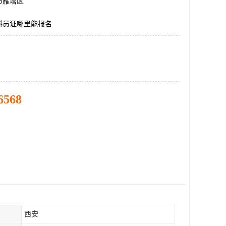
市雁塔区
料员证哪里能报名
6568
西安