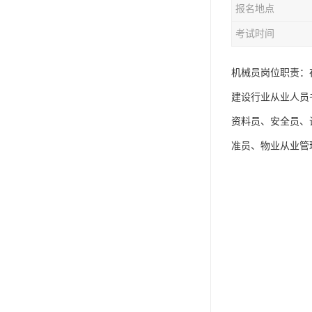
报名地点
资料员
考试时间
监理员
叉车证
机械员岗位职责：
建设行业从业人员
电梯证
资料员、安全员、
准员、物业从业管