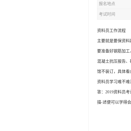
报名地点
资料员
考试时间
监理员
叉车证
资料员工作流程
主要就是要保资料
电梯证
要准备好钢筋加工
混凝土抗压报告、
馆不装订，具体看
资料员学习难不难
答：2019资料
描-述便可以学得