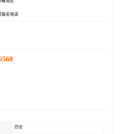
市雁塔区
证报名电话
6568
西安