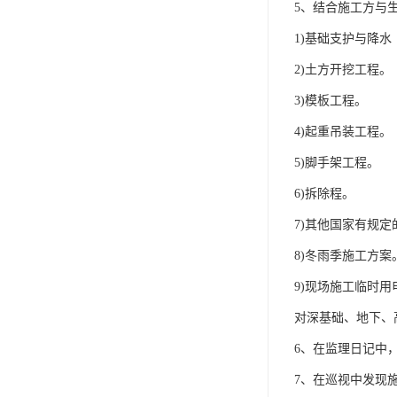
5、结合施工方与
1)基础支护与降水
2)土方开挖工程。
3)模板工程。
4)起重吊装工程。
5)脚手架工程。
6)拆除程。
7)其他国家有规
8)冬雨季施工方案
9)现场施工临时用
对深基础、地下、
6、在监理日记中
7、在巡视中发现