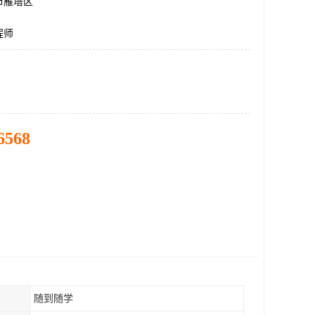
市雁塔区
程师
6568
随到随学