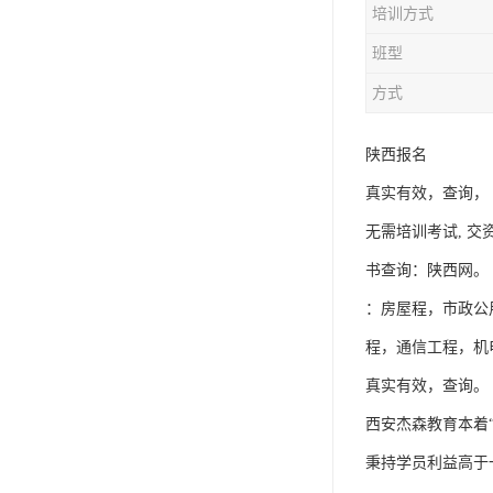
培训方式
资料员
班型
监理员
方式
叉车证
陕西报名
电梯证
真实有效，查询，
无需培训考试, 
书查询：陕西网。
：房屋程，市政公
程，通信工程，机
真实有效，查询。
西安杰森教育本着
秉持学员利益高于