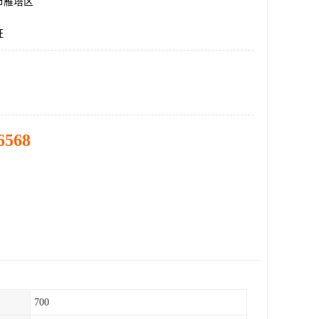
市雁塔区
证
6568
700