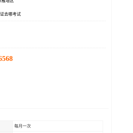
市雁塔区
C证去哪考试
6568
每月一次