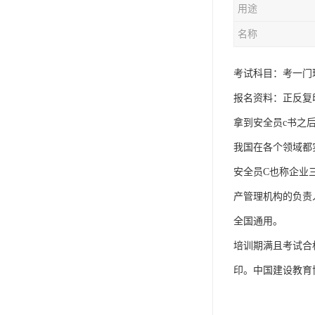
用途
资料员
名称
监理员
叉车证
考试科目：考一门
报名资料：正反复
电梯证
拿到安全员c书之
我国在各个领域都
安全员C也称企业
产管理机构的负责
全国通用。
培训期满且考试合
印。中国建设教育