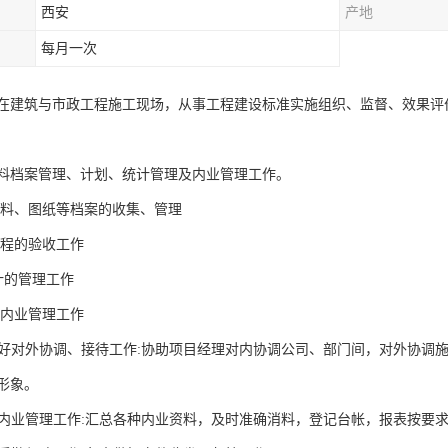
西安
产地
每月一次
在建筑与市政工程施工现场，从事工程建设标准实施组织、监督、效果评
料档案管理、计划、统计管理及内业管理工作。
资料、图纸等档案的收集、管理
工程的验收工作
计的管理工作
的内业管理工作
理做好对外协调、接待工作:协助项目经理对内协调公司、部门间，对外协
形象。
目的内业管理工作:汇总各种内业资料，及时准确消料，登记台帐，报表按要