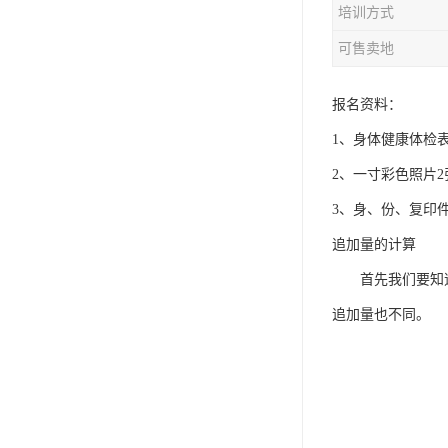
培训方式
资料员
可售卖地
监理员
叉车证
报名资料：
1、身体健康体检
电梯证
2、一寸彩色照片2
3、身、份、复印
追加量的计算
首先我们要知道，
追加量也不同。