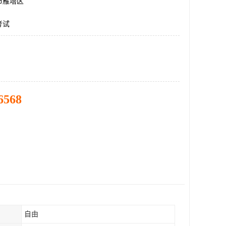
市雁塔区
考试
6568
自由