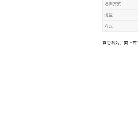
培训方式
资料员
班型
监理员
方式
叉车证
真实有效，网上可
电梯证