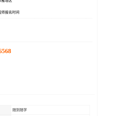
市雁塔区
程师报名时间
6568
随到随学