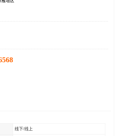
市雁塔区
6568
线下/线上