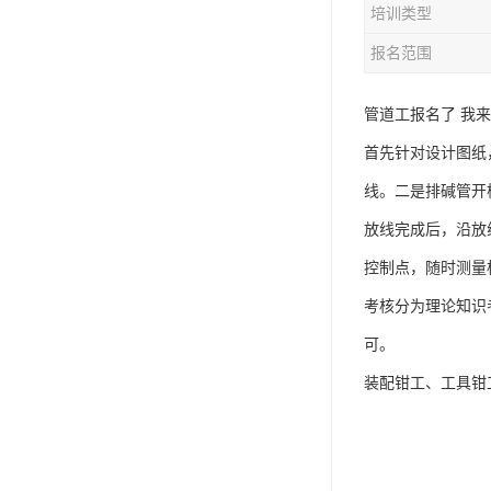
培训类型
资料员
报名范围
监理员
叉车证
管道工报名了 我
首先针对设计图纸
电梯证
线。二是排碱管开
放线完成后，沿放
控制点，随时测量
考核分为理论知识
可。
装配钳工、工具钳