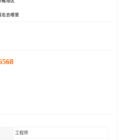
市雁塔区
报名去哪里
6568
工程师