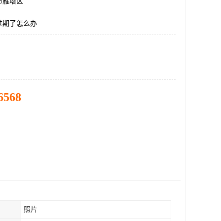
市雁塔区
过期了怎么办
6568
照片