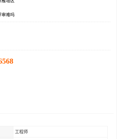
市雁塔区
评审难吗
6568
工程师