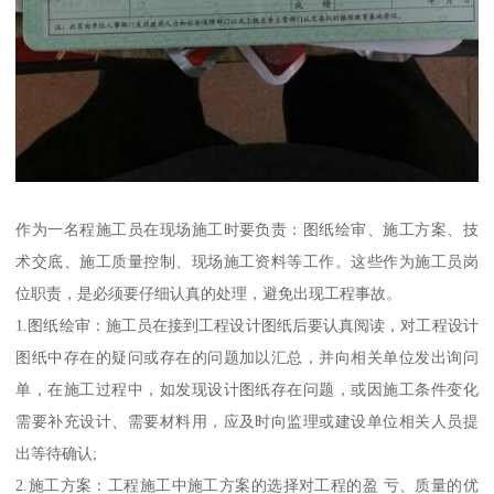
作为一名程施工员在现场施工时要负责：图纸绘审、施工方案、技
术交底、施工质量控制、现场施工资料等工作。这些作为施工员岗
位职责，是必须要仔细认真的处理，避免出现工程事故。
1.图纸绘审：施工员在接到工程设计图纸后要认真阅读，对工程设计
图纸中存在的疑问或存在的问题加以汇总，并向相关单位发出询问
单，在施工过程中，如发现设计图纸存在问题，或因施工条件变化
需要补充设计、需要材料用，应及时向监理或建设单位相关人员提
出等待确认;
2.施工方案：工程施工中施工方案的选择对工程的盈 亏、质量的优