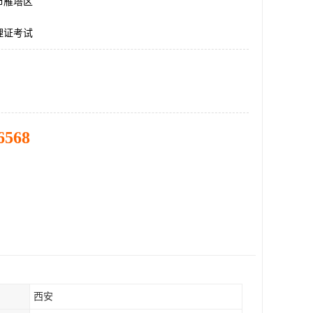
市雁塔区
理证考试
6568
西安