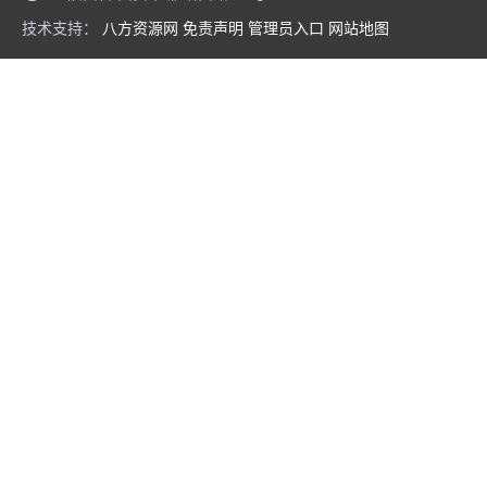
技术支持：
八方资源网
免责声明
管理员入口
网站地图
焊工操作证考试，焊工操作证报名，焊工操作证考试题，焊工操作证复审要考试吗，焊工操作证查询需要准备什么资料
陕西二级建造师继续教育多少个课时，报名费需要价格，多长时间能拿到继续教育证书需要准备什么资料