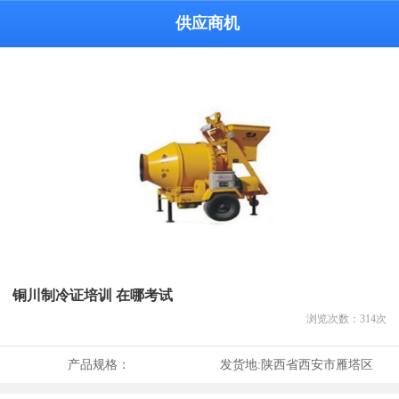
供应商机
铜川制冷证培训 在哪考试
浏览次数：
314
次
产品规格：
发货地:
陕西省西安市雁塔区