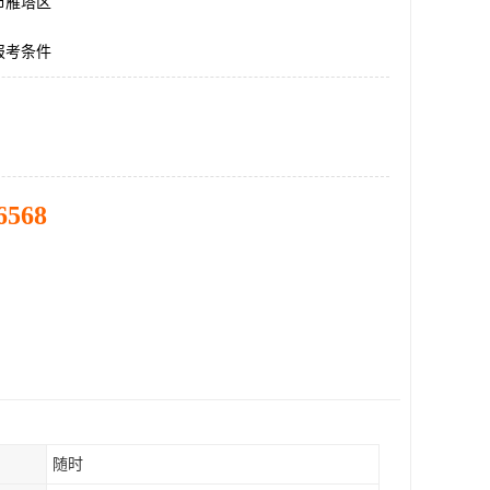
市雁塔区
报考条件
6568
随时