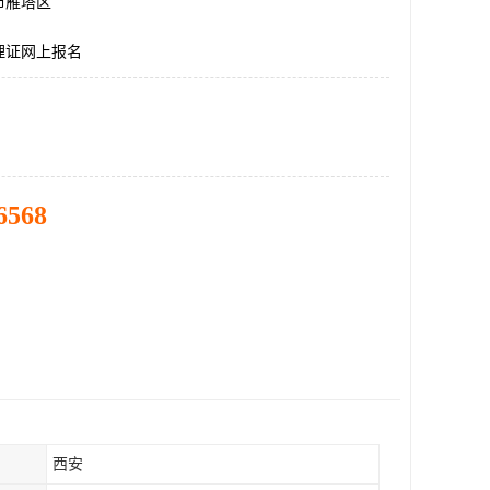
市雁塔区
理证网上报名
6568
西安