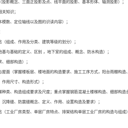
识（投影概念、三面正投影及点、线平面的投影、基本形体、轴测投影）；
相关知识；
基本模数、定位轴线以及图的识读内容）；
：
概念（组成、作用及分类、建筑等级的划分）；
（地基与基础的定义、区别 ，地下室的组成、概念、防水构造）；
要求、细部构造）；
面与屋面（掌握楼板层、楼地面的构造要求、施工工序方式，阳台雨棚构造
类、作用尺寸、构造形式）；
楼梯种类、构造组成要求及尺度；重点掌握钢筋混凝土楼梯构造、细部构造
缝、沉降缝、防震缝概念、定义、作用、设置构造及要求）；
概念（工业厂房类型、单层厂房特点、排架结构单层工业厂房的构造与组成