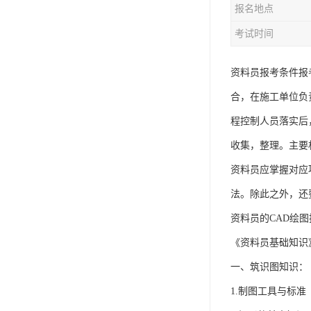
报名地点
资料员
考试时间
监理员
叉车证
资料员报考条件报
合，在施工单位负
电梯证
程控制人员落实后
收集，整理。主要
资料员应掌握对应
法。除此之外，还
资料员的CAD绘
《资料员基础知识
一、筑识图知识：
1.制图工具与标准