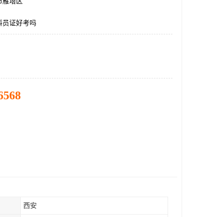
市雁塔区
料员证好考吗
6568
西安