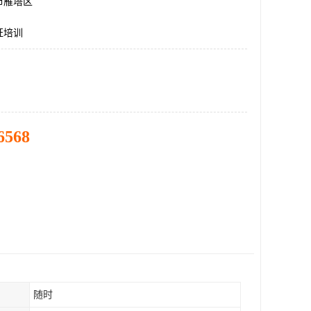
市雁塔区
证培训
6568
随时