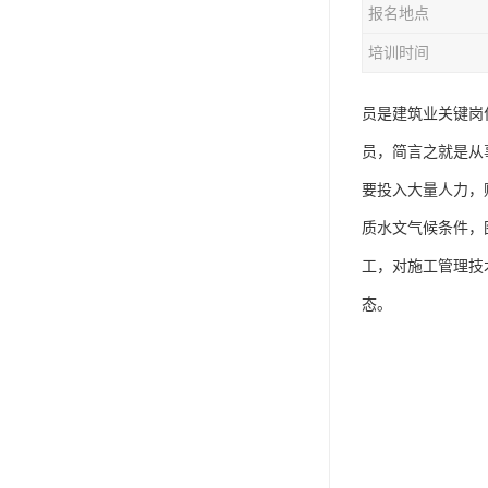
报名地点
资料员
培训时间
监理员
叉车证
员是建筑业关键岗
员，简言之就是从
电梯证
要投入大量人力，
质水文气候条件，
工，对施工管理技
态。