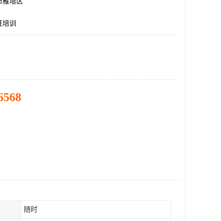
市雁塔区
证培训
6568
随时