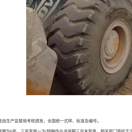
，是由生产监督局考核颁发，全国统一式样、标准及编号。
有效期为6年，三年复审一次(特种作业书逾期三月末复审，相关部门将给于