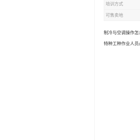
培训方式
资料员
可售卖地
监理员
叉车证
制冷与空调操作怎
特种工种作业人员
电梯证