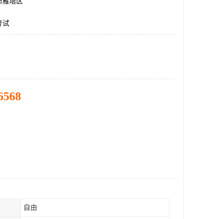
市雁塔区
考试
6568
自由