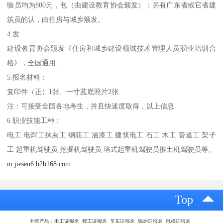
验员均为800元，包（由建设教育协会颁发）；另有广东省或它省建
筑员的认，由住房与城乡颁发。
4.发:
建设教育协会颁发《住房和城乡建设领域技术管理人员职业培训合
格》，全国通用.
5.报名材料：
复印件（正）1张、一寸蓝底照片2张
注：可接受全国各地考生，并且快速度取得，以上信息
6.职业技能工种：
电工 电焊工抹灰工 钢筋工 油漆工 建筑电工 石工 木工 管道工 架子
工 起重机驾驶员 挖掘机驾驶员 塔式起重机驾驶员推土机驾驶员等。
m.jiesen6.b2b168.com
Top
主营产品：电工证报名 焊工证报名 叉车证报名 锅炉证报名 电梯证报名