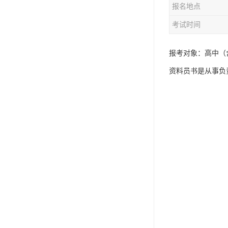
报名地点
资料员
考试时间
监理员
叉车证
报考对象：高中（
资料员书是从事负
电梯证