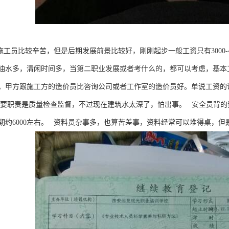
施工员比较辛苦，但是后期发展前景比较好，刚刚起步一般工资只有3000-
油水多，清闲时间多，当第二职业发展或者考什么的，都可以考虑，基本工资在
甲方跟施工方的造价员比咨询公司或者工作室的造价员好。单说工资的话，有
要职责是质量检查监督，不过现在建筑水太深了，怕出事。 安全员背的
期约6000左右。 资料员杂事多，也算苦差事，资料经常可以堆得桌，但