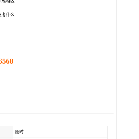
市雁塔区
证考什么
6568
随时