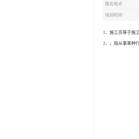
报名地点
资料员
培训时间
监理员
叉车证
1、施工员等于施
2、，指从事某种
电梯证