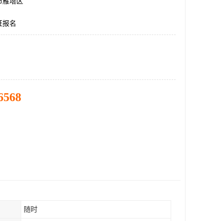
市雁塔区
证报名
6568
随时