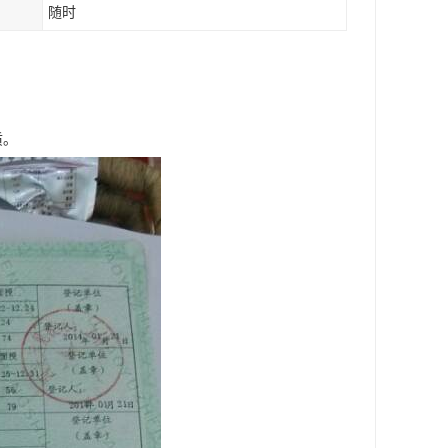
随时
质。