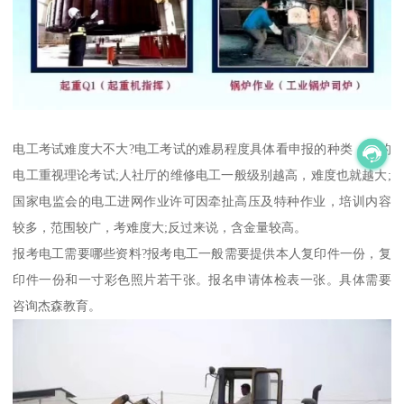
电工考试难度大不大?电工考试的难易程度具体看申报的种类，局的
电工重视理论考试;人社厅的维修电工一般级别越高，难度也就越大;
国家电监会的电工进网作业许可因牵扯高压及特种作业，培训内容
较多，范围较广，考难度大;反过来说，含金量较高。
报考电工需要哪些资料?报考电工一般需要提供本人复印件一份，复
印件一份和一寸彩色照片若干张。报名申请体检表一张。具体需要
咨询杰森教育。