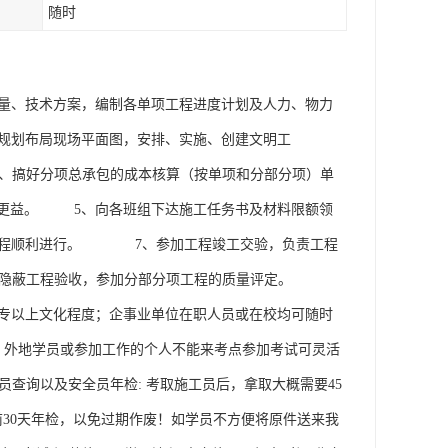
随时
量、技术方案，编制各单项工程进度计划及人力、物力
规划布局现场平面图，安排、实施、创建文明工
、搞好分项总承包的成本核算（按单项和分部分项）单
创更益。 5、向各班组下达施工任务书及材料限额领
工程顺利进行。 7、参加工程竣工交验，负责工程
织隐蔽工程验收，参加分部分项工程的质量评定。
中专以上文化程度；企事业单位在职人员或在校均可随时
3、外地学员或参加工作的个人不能来考点参加考试可灵活
员查询以及安全员年检: 考取施工员后，拿取大概需要45
30天年检，以免过期作废！如学员不方便将原件送来我