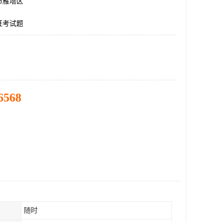
市雁塔区
证考试题
6568
随时