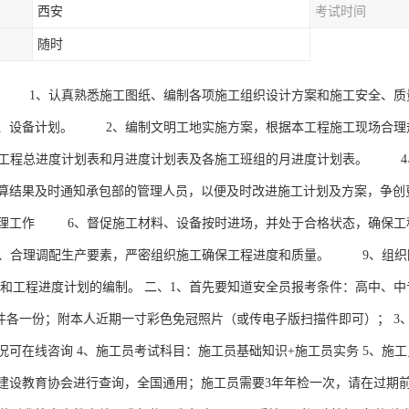
西安
考试时间
随时
 1、认真熟悉施工图纸、编制各项施工组织设计方案和施工安全、质
、设备计划。 2、编制文明工地实施方案，根据本工程施工现场合理
程总进度计划表和月进度计划表及各施工班组的月进度计划表。 4
算结果及时通知承包部的管理人员，以便及时改进施工计划及方案，争
经理工作 6、督促施工材料、设备按时进场，并处于合格状态，确保
、合理调配生产要素，严密组织施工确保工程进度和质量。 9、组
审和工程进度计划的编制。 二、1、首先要知道安全员报考条件：高中、
印件各一份；附本人近期一寸彩色免冠照片（或传电子版扫描件即可）； 
况可在线咨询 4、施工员考试科目：施工员基础知识+施工员实务 5、施工
建设教育协会进行查询，全国通用；施工员需要3年年检一次，请在过期前