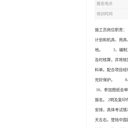
报名地点
资料员
培训时间
监理员
叉车证
施工员岗位职责：
计划和机具、用具
电梯证
地。 3、编制工
及时核算，并将核
料单。配合项目
完好保护。 8
10、参加图纸会
报名。 2明及复
安排，具体考试情
天左右，登陆中国