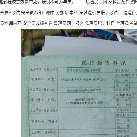
递到我校杰森教育处，我机构可为年审。 质检员时间 材料员条件 资料
全员B考试 安全员A培训课件 民办专/本科 安装造价员培训考试 土建造价
员培训内容 安全员成绩查询 监理员网上报名 监理员培训科目 监理员考