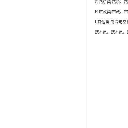
G.路桥类:路桥
H.市政类:市政
I.其他类:制冷
技术员，技术员，