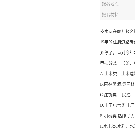
报名地点
资料员
报名材料
监理员
叉车证
技术员在哪儿报名
19年的注册道路
电梯证
弃停了，直到今年
申报分类：（多
A.土木类：土木
B.园林类:风景
C.建筑类:工民
D.电子电气类:
E.机械类:热能
F.水电类:水利