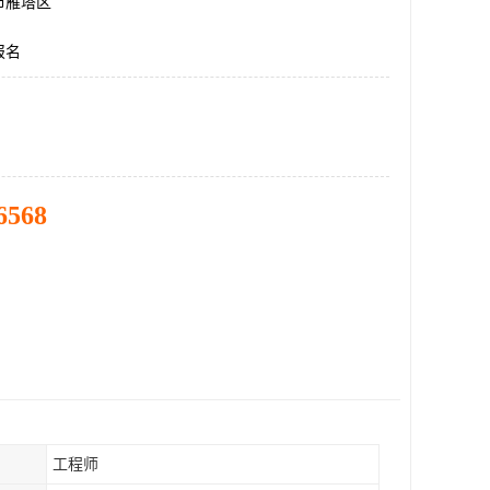
市雁塔区
报名
6568
工程师