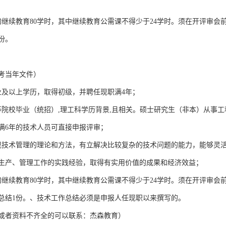
的继续教育80学时，其中继续教育公需课不得少于24学时。须在开评审会
份。
考当年文件）
业及以上学历，取得初级，并聘任现职满4年；
等院校毕业（统招）,理工科学历背景,且相关。硕士研究生（非本）从事工
满6年的技术人员可直接申报评审；
现技术管理的理论和方法，有立解决比较复杂的技术问题的能力，能够灵
生产、管理工作的实践经验，取得有实用价值的成果和经济效益；
的继续教育80学时，其中继续教育公需课不得少于24学时。须在开评审会
作总结1份。、技术工作总结必须是申报人任现职以来撰写的。
或者资料不齐全的可以联系：杰森教育）