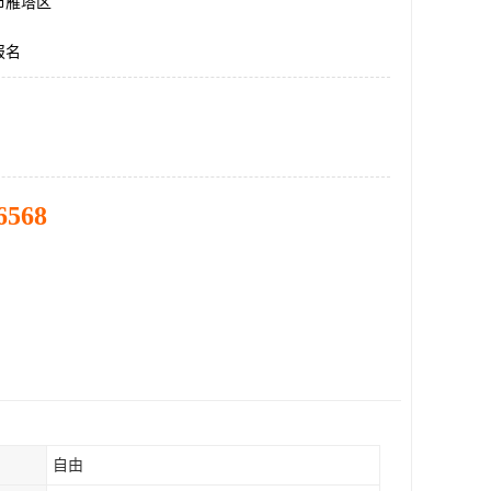
市雁塔区
报名
6568
自由