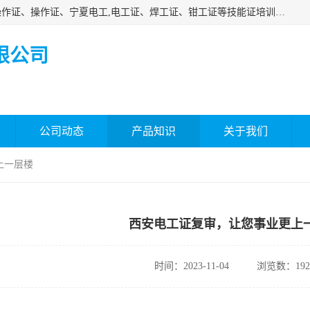
杰森教育专业提供电工证报名、安全员报名考试、特种作业操作证、操作证、宁夏电工,电工证、焊工证、钳工证等技能证培训课程。
限公司
公司动态
产品知识
关于我们
上一层楼
西安电工证复审，让您事业更上
时间：2023-11-04
浏览数：192