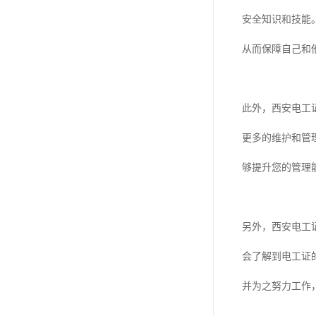
资料员
安全知识和技能
监理员
从而保障自己和
叉车证
电梯证
此外，西安电工
更多的维护和管
够提升您的管理
另外，西安电工
会了解到电工证
并为之努力工作