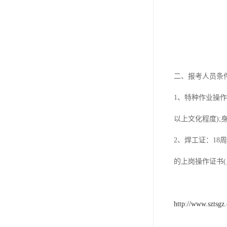
资料员
监理员
叉车证
电梯证
二、报考人员条
1、特种作业操
以上文化程度)
2、焊工证：1
的上岗操作证书
http://www.sztsgz