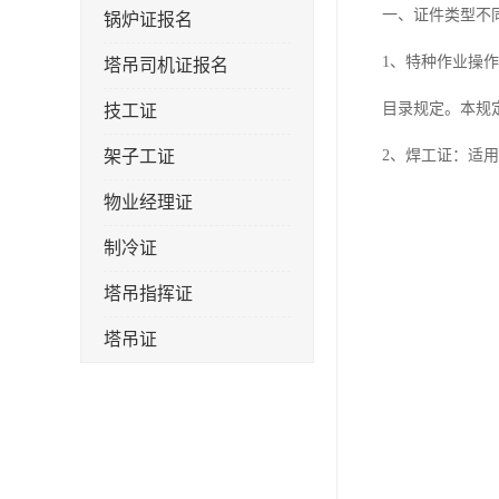
一、证件类型不
锅炉证报名
1、特种作业操
塔吊司机证报名
目录规定。本规
技工证
架子工证
2、焊工证：适
物业经理证
制冷证
塔吊指挥证
塔吊证
监理工程师
技术员
施工员证