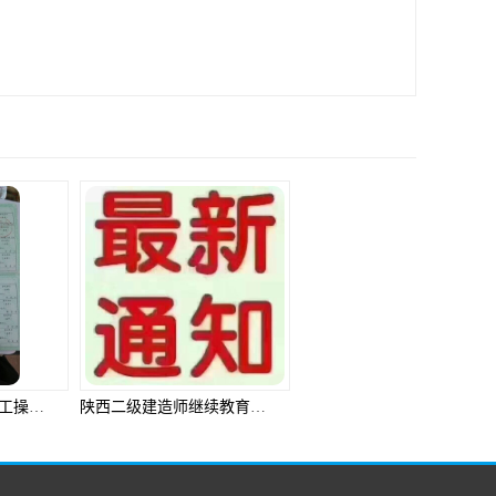
陕西二级建造师继续教育多少个课时，报名费需要价格，多长时间能拿到继续教育证书需要准备什么资料
厨师烹调师考试怎么报名需要什么条件和资料，厨师烹调师分几个级别可以考哪个级别，厨师烹调师考试后多久可以拿到证书需要准备什么资料